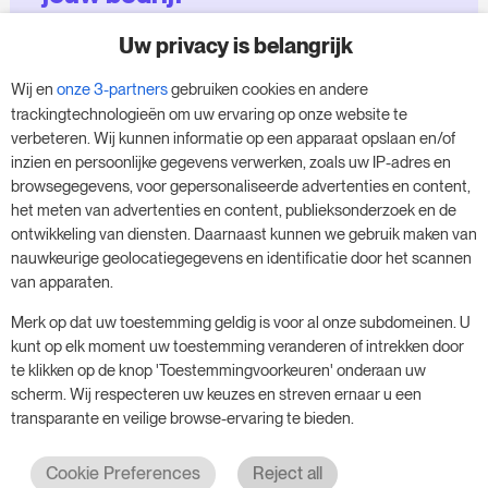
Uw privacy is belangrijk
Maak gebruik van onze 14-daagse proefversie
en geef je bedrijf een boost - zonder
Wij en
onze 3-partners
gebruiken cookies en andere
verplichtingen.
trackingtechnologieën om uw ervaring op onze website te
verbeteren. Wij kunnen informatie op een apparaat opslaan en/of
Boek een afspraak om je gratis proefperiode
inzien en persoonlijke gegevens verwerken, zoals uw IP-adres en
van 14 dagen te starten.
browsegegevens, voor gepersonaliseerde advertenties en content,
het meten van advertenties en content, publieksonderzoek en de
ontwikkeling van diensten. Daarnaast kunnen we gebruik maken van
nauwkeurige geolocatiegegevens en identificatie door het scannen
Start je gratis proefperiode
van apparaten.
Merk op dat uw toestemming geldig is voor al onze subdomeinen. U
kunt op elk moment uw toestemming veranderen of intrekken door
Plan je vergadering
te klikken op de knop 'Toestemmingvoorkeuren' onderaan uw
scherm. Wij respecteren uw keuzes en streven ernaar u een
transparante en veilige browse-ervaring te bieden.
Cookie Preferences
Reject all