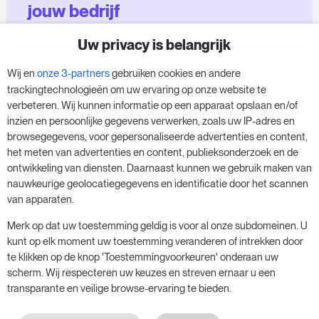
jouw bedrijf
Uw privacy is belangrijk
Maak gebruik van onze 14-daagse proefversie
en geef je bedrijf een boost - zonder
Wij en
onze 3-partners
gebruiken cookies en andere
verplichtingen.
trackingtechnologieën om uw ervaring op onze website te
verbeteren. Wij kunnen informatie op een apparaat opslaan en/of
Boek een afspraak om je gratis proefperiode
inzien en persoonlijke gegevens verwerken, zoals uw IP-adres en
van 14 dagen te starten.
browsegegevens, voor gepersonaliseerde advertenties en content,
het meten van advertenties en content, publieksonderzoek en de
ontwikkeling van diensten. Daarnaast kunnen we gebruik maken van
nauwkeurige geolocatiegegevens en identificatie door het scannen
Start je gratis proefperiode
van apparaten.
Merk op dat uw toestemming geldig is voor al onze subdomeinen. U
kunt op elk moment uw toestemming veranderen of intrekken door
Plan je vergadering
te klikken op de knop 'Toestemmingvoorkeuren' onderaan uw
scherm. Wij respecteren uw keuzes en streven ernaar u een
transparante en veilige browse-ervaring te bieden.