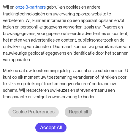
en geef je bedrijf een boost - zonder
Wij en
onze 3-partners
gebruiken cookies en andere
verplichtingen.
trackingtechnologieën om uw ervaring op onze website te
verbeteren. Wij kunnen informatie op een apparaat opslaan en/of
Boek een afspraak om je gratis proefperiode
inzien en persoonlijke gegevens verwerken, zoals uw IP-adres en
van 14 dagen te starten.
browsegegevens, voor gepersonaliseerde advertenties en content,
het meten van advertenties en content, publieksonderzoek en de
ontwikkeling van diensten. Daarnaast kunnen we gebruik maken van
nauwkeurige geolocatiegegevens en identificatie door het scannen
Start je gratis proefperiode
van apparaten.
Merk op dat uw toestemming geldig is voor al onze subdomeinen. U
kunt op elk moment uw toestemming veranderen of intrekken door
Plan je vergadering
te klikken op de knop 'Toestemmingvoorkeuren' onderaan uw
scherm. Wij respecteren uw keuzes en streven ernaar u een
transparante en veilige browse-ervaring te bieden.
Cookie Preferences
Reject all
Accept All
© 2017 - 2026. Alle rechten voorbehouden. RoomPriceGenie AG