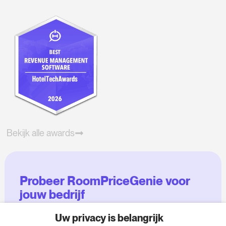
Bekijk alle awards
Probeer RoomPriceGenie voor
jouw bedrijf
Uw privacy is belangrijk
Maak gebruik van onze 14-daagse proefversie