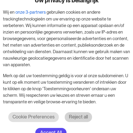
Uw privacy is belangrijk
Maak gebruik van onze 14-daagse proefversie
en geef je bedrijf een boost - zonder
Wij en
onze 3-partners
gebruiken cookies en andere
trackingtechnologieën om uw ervaring op onze website te
verplichtingen.
verbeteren. Wij kunnen informatie op een apparaat opslaan en/of
Boek een afspraak om je gratis proefperiode
inzien en persoonlijke gegevens verwerken, zoals uw IP-adres en
browsegegevens, voor gepersonaliseerde advertenties en content,
van 14 dagen te starten.
het meten van advertenties en content, publieksonderzoek en de
ontwikkeling van diensten. Daarnaast kunnen we gebruik maken van
nauwkeurige geolocatiegegevens en identificatie door het scannen
Start je gratis proefperiode
van apparaten.
Merk op dat uw toestemming geldig is voor al onze subdomeinen. U
kunt op elk moment uw toestemming veranderen of intrekken door
Plan je vergadering
te klikken op de knop 'Toestemmingvoorkeuren' onderaan uw
scherm. Wij respecteren uw keuzes en streven ernaar u een
transparante en veilige browse-ervaring te bieden.
Cookie Preferences
Reject all
Accept All