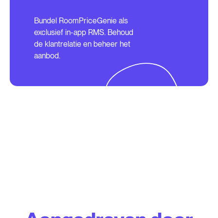
Bundel RoomPriceGenie als
exclusief in-app RMS. Behoud
de klantrelatie en beheer het
aanbod.