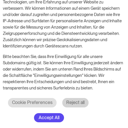
Technologien, um Ihre Erfahrung auf unserer Website zu
kompliziert sein, wie es klingt. Mit einer Revenue-
verbessern. Wir können Informationen auf einem Gerät speichern
Management-Lösung verwaltet die Software die
und/oder darauf zugreifen und personenbezogene Daten wie Ihre
Preisgestaltung im Namen deines Hotels und
IP-Adresse und Surfdaten für personalisierte Anzeigen und Inhalte
sowie für die Messung von Anzeigen und Inhalten, für die
nimmt dem Prozess die Angst und das
Zielgruppenerforschung und die Diensteentwicklung verarbeiten.
Rätselraten.
Zusätzlich können wir präzise Geolokalisierungsdaten und
Identifizierungen durch Gerätescans nutzen.
Du gibst die grundlegenden Preisparameter vor,
und die Lösung berechnet die Preise auf der
Bitte beachten Sie, dass Ihre Einwilligung für alle unsere
Grundlage des Buchungsrhythmus und der
Subdomains gültig ist. Sie können Ihre Einwilligung jederzeit ändern
oder widerrufen, indem Sie am unteren Rand Ihres Bildschirms auf
Marktbedingungen und aktualisiert sie täglich, um
die Schaltfläche "Einwilligungseinstellungen" klicken. Wir
sicherzustellen, dass deine Preise immer optimal
respektieren Ihre Entscheidungen und sind bestrebt, Ihnen ein
sind.
transparentes und sicheres Surferlebnis zu bieten.
Cookie Preferences
Reject all
Richtiger Preis, jede Nacht
Accept All
Mit strategischer, gezielter Rabattierung in