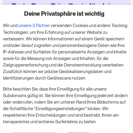
Teste RoomPriceGenie für deine
Zimmer
Deine Privatsphäre ist wichtig
Wir und
unsere 3 Partner
verwenden Cookies und andere Tracking-
Nutze unsere 14-tägige Testversion und steigere
Technologien, um Ihre Erfahrung auf unserer Website zu
deinen Umsatz jetzt – ganz ohne Verpflichtung.
verbessern. Wir können Informationen auf einem Gerät speichern
und/oder darauf zugreifen und personenbezogene Daten wie Ihre
Buche einen Termin, um deine kostenlose 14-
IP-Adresse und Surfdaten für personalisierte Anzeigen und Inhalte
tägige Testphase zu starten.
sowie für die Messung von Anzeigen und Inhalten, für die
Zielgruppenerforschung und die Diensteentwicklung verarbeiten.
Zusätzlich können wir präzise Geolokalisierungsdaten und
Identifizierungen durch Gerätescans nutzen.
Starte die kostenlose Testversion
Bitte beachten Sie, dass Ihre Einwilligung für alle unsere
Subdomains gültig ist. Sie können Ihre Einwilligung jederzeit ändern
oder widerrufen, indem Sie am unteren Rand Ihres Bildschirms auf
Ein Meeting buchen
die Schaltfläche "Einwilligungseinstellungen" klicken. Wir
respektieren Ihre Entscheidungen und sind bestrebt, Ihnen ein
transparentes und sicheres Surferlebnis zu bieten.