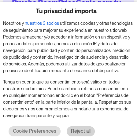
Prueba RoomPriceGenie para tu
negocio
Tu privacidad importa
Nosotros y
nuestros 3 socios
utilizamos cookies y otras tecnologías
Aprovecha nuestra prueba de 14 días y mejora tu
de seguimiento para mejorar su experiencia en nuestro sitio web.
negocio, sin compromiso.
Podemos almacenar y/o acceder a información en un dispositivo y
procesar datos personales, como su dirección IP y datos de
Agenda una reunión para empezar tu prueba
navegación, para publicidad y contenido personalizados, medición
gratuita de 14 días.
de publicidad y contenido, investigación de audiencia y desarrollo
de servicios. Además, podemos utilizar datos de geolocalización
precisos e identificación mediante el escaneo del dispositivo.
Inicia tu prueba gratuita
Tenga en cuenta que su consentimiento será válido en todos
nuestros subdominios. Puede cambiar o retirar su consentimiento
en cualquier momento haciendo clic en el botón "Preferencias de
consentimiento" en la parte inferior de la pantalla. Respetamos sus
Programa una reunión
elecciones y nos comprometemos a brindarle una experiencia de
navegación transparente y segura.
Cookie Preferences
Reject all