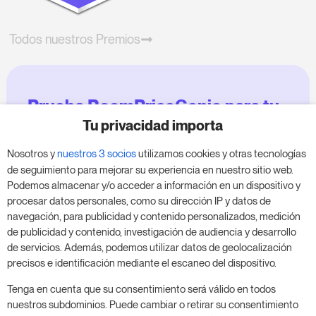
Todos nuestros Premios
Prueba RoomPriceGenie para tu
negocio
Tu privacidad importa
Nosotros y
nuestros 3 socios
utilizamos cookies y otras tecnologías
Aprovecha nuestra prueba de 14 días y mejora tu
de seguimiento para mejorar su experiencia en nuestro sitio web.
negocio, sin compromiso.
Podemos almacenar y/o acceder a información en un dispositivo y
procesar datos personales, como su dirección IP y datos de
Agenda una reunión para empezar tu prueba
navegación, para publicidad y contenido personalizados, medición
gratuita de 14 días.
de publicidad y contenido, investigación de audiencia y desarrollo
de servicios. Además, podemos utilizar datos de geolocalización
precisos e identificación mediante el escaneo del dispositivo.
Inicia tu prueba gratuita
Tenga en cuenta que su consentimiento será válido en todos
nuestros subdominios. Puede cambiar o retirar su consentimiento