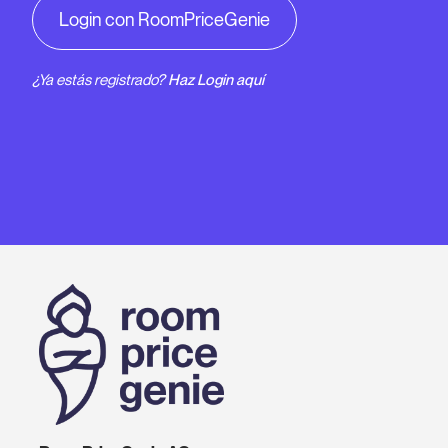
Login con RoomPriceGenie
¿Ya estás registrado?
Haz Login aquí