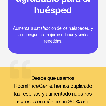
huésped
Aumenta la satisfacción de los huéspedes, y
se consigue así mejores críticas y visitas
repetidas.
Desde que usamos
RoomPriceGenie, hemos duplicado
las reservas y aumentado nuestros
ingresos en más de un 30 % año