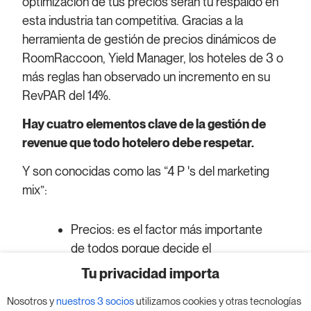
optimización de tus precios serán tu respaldo en
esta industria tan competitiva. Gracias a la
herramienta de gestión de precios dinámicos de
RoomRaccoon, Yield Manager, los hoteles de 3 o
más reglas han observado un incremento en su
RevPAR del 14%.
Hay cuatro elementos clave de la gestión de
revenue que todo hotelero debe respetar.
Y son conocidas como las “4 P 's del marketing
mix”:
Precios: es el factor más importante
de todos porque decide el
rendimiento y determina el valor de
Tu privacidad importa
un bien o servicio.
Nosotros y
nuestros 3 socios
utilizamos cookies y otras tecnologías
Posicionamiento: el posicionamiento