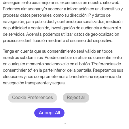
de seguimiento para mejorar su experiencia en nuestro sitio web.
describe con precisión el segmento
Podemos almacenar y/o acceder a información en un dispositivo y
de mercado al que te diriges y
procesar datos personales, como su dirección IP y datos de
ofrece una imagen concisa de cómo
navegación, para publicidad y contenido personalizados, medición
de publicidad y contenido, investigación de audiencia y desarrollo
quieres que perciban la marca de tu
de servicios. Además, podemos utilizar datos de geolocalización
hotel los huéspedes actuales y
precisos e identificación mediante el escaneo del dispositivo.
potenciales.
Tenga en cuenta que su consentimiento será válido en todos
Producto o experiencia: como
nuestros subdominios. Puede cambiar o retirar su consentimiento
hotelero debes mantener un control
en cualquier momento haciendo clic en el botón "Preferencias de
de la competencia para evaluar tu
consentimiento" en la parte inferior de la pantalla. Respetamos sus
rendimiento según los siguientes
elecciones y nos comprometemos a brindarle una experiencia de
criterios: tipo de hotel, localización,
navegación transparente y segura.
tamaño…etc.
Cookie Preferences
Reject all
Punto de venta: el ritmo de reservas
de tu hotel le ayudará a determinar
Accept All
qué estrategias utilizar para atraer
más huéspedes.
>