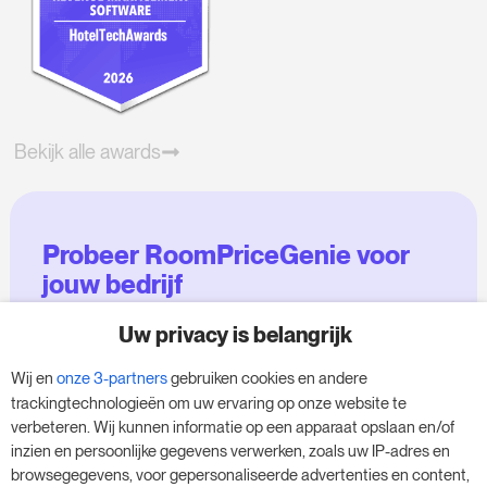
Bekijk alle awards
Probeer RoomPriceGenie voor
jouw bedrijf
Uw privacy is belangrijk
Maak gebruik van onze 14-daagse proefversie
en geef je bedrijf een boost - zonder
Wij en
onze 3-partners
gebruiken cookies en andere
verplichtingen.
trackingtechnologieën om uw ervaring op onze website te
verbeteren. Wij kunnen informatie op een apparaat opslaan en/of
Boek een afspraak om je gratis proefperiode
inzien en persoonlijke gegevens verwerken, zoals uw IP-adres en
van 14 dagen te starten.
browsegegevens, voor gepersonaliseerde advertenties en content,