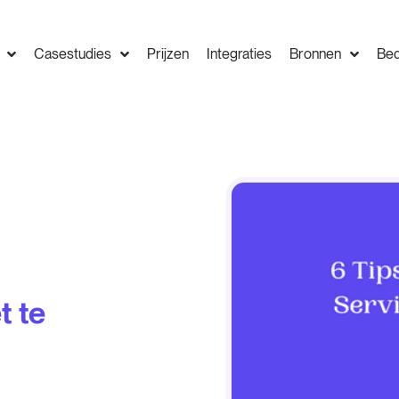
Casestudies
Prijzen
Integraties
Bronnen
Bed
t te