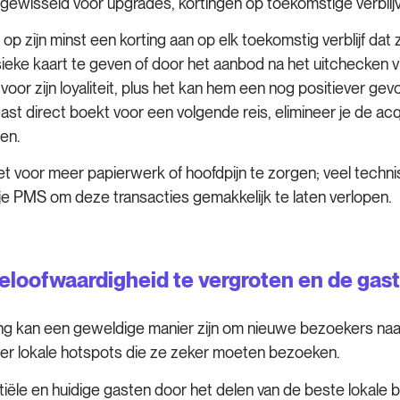
ewisseld voor upgrades, kortingen op toekomstige verblijv
 op zijn minst een korting aan op elk toekomstig verblijf da
ieke kaart te geven of door het aanbod na het uitchecken via
oor zijn loyaliteit, plus het kan hem een nog positiever gevo
 gast direct boekt voor een volgende reis, elimineer je de a
en.
iet voor meer papierwerk of hoofdpijn te zorgen; veel techni
t je PMS om deze transacties gemakkelijk te laten verlopen.
geloofwaardigheid te vergroten en de gas
 kan een geweldige manier zijn om nieuwe bezoekers naar je
ver lokale hotspots die ze zeker moeten bezoeken.
ële en huidige gasten door het delen van de beste lokale 