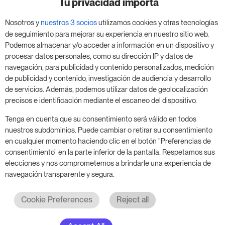
negocio
Tu privacidad importa
Nosotros y
nuestros 3 socios
utilizamos cookies y otras tecnologías
Aprovecha nuestra prueba de 14 días y mejora tu
de seguimiento para mejorar su experiencia en nuestro sitio web.
negocio, sin compromiso.
Podemos almacenar y/o acceder a información en un dispositivo y
procesar datos personales, como su dirección IP y datos de
Agenda una reunión para empezar tu prueba
navegación, para publicidad y contenido personalizados, medición
gratuita de 14 días.
de publicidad y contenido, investigación de audiencia y desarrollo
de servicios. Además, podemos utilizar datos de geolocalización
precisos e identificación mediante el escaneo del dispositivo.
Inicia tu prueba gratuita
Tenga en cuenta que su consentimiento será válido en todos
nuestros subdominios. Puede cambiar o retirar su consentimiento
en cualquier momento haciendo clic en el botón "Preferencias de
consentimiento" en la parte inferior de la pantalla. Respetamos sus
Programa una reunión
elecciones y nos comprometemos a brindarle una experiencia de
navegación transparente y segura.
Cookie Preferences
Reject all