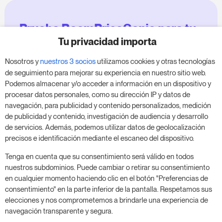
Prueba RoomPriceGenie para tu
negocio
Tu privacidad importa
Nosotros y
nuestros 3 socios
utilizamos cookies y otras tecnologías
Aprovecha nuestra prueba de 14 días y mejora tu
de seguimiento para mejorar su experiencia en nuestro sitio web.
negocio, sin compromiso.
Podemos almacenar y/o acceder a información en un dispositivo y
procesar datos personales, como su dirección IP y datos de
Agenda una reunión para empezar tu prueba
navegación, para publicidad y contenido personalizados, medición
gratuita de 14 días.
de publicidad y contenido, investigación de audiencia y desarrollo
de servicios. Además, podemos utilizar datos de geolocalización
precisos e identificación mediante el escaneo del dispositivo.
Inicia tu prueba gratuita
Tenga en cuenta que su consentimiento será válido en todos
nuestros subdominios. Puede cambiar o retirar su consentimiento
en cualquier momento haciendo clic en el botón "Preferencias de
consentimiento" en la parte inferior de la pantalla. Respetamos sus
Programa una reunión
elecciones y nos comprometemos a brindarle una experiencia de
navegación transparente y segura.