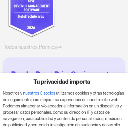
Todos nuestros Premios
Prueba RoomPriceGenie para tu
negocio
Tu privacidad importa
Nosotros y
nuestros 3 socios
utilizamos cookies y otras tecnologías
Aprovecha nuestra prueba de 14 días y mejora tu
de seguimiento para mejorar su experiencia en nuestro sitio web.
negocio, sin compromiso.
Podemos almacenar y/o acceder a información en un dispositivo y
procesar datos personales, como su dirección IP y datos de
Agenda una reunión para empezar tu prueba
navegación, para publicidad y contenido personalizados, medición
gratuita de 14 días.
de publicidad y contenido, investigación de audiencia y desarrollo