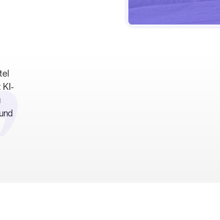
tel
 KI-
u
 und