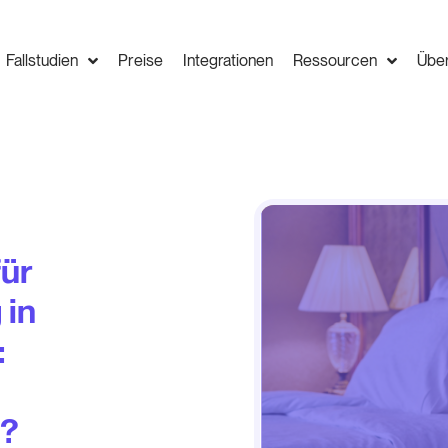
Fallstudien
Preise
Integrationen
Ressourcen
Übe
für
 in
:
e
l?