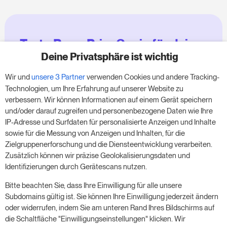
Teste RoomPriceGenie für deine
Zimmer
Deine Privatsphäre ist wichtig
Wir und
unsere 3 Partner
verwenden Cookies und andere Tracking-
Nutze unsere 14-tägige Testversion und steigere
Technologien, um Ihre Erfahrung auf unserer Website zu
deinen Umsatz jetzt – ganz ohne Verpflichtung.
verbessern. Wir können Informationen auf einem Gerät speichern
und/oder darauf zugreifen und personenbezogene Daten wie Ihre
Buche einen Termin, um deine kostenlose 14-
IP-Adresse und Surfdaten für personalisierte Anzeigen und Inhalte
tägige Testphase zu starten.
sowie für die Messung von Anzeigen und Inhalten, für die
Zielgruppenerforschung und die Diensteentwicklung verarbeiten.
Zusätzlich können wir präzise Geolokalisierungsdaten und
Identifizierungen durch Gerätescans nutzen.
Starte die kostenlose Testversion
Bitte beachten Sie, dass Ihre Einwilligung für alle unsere
Subdomains gültig ist. Sie können Ihre Einwilligung jederzeit ändern
oder widerrufen, indem Sie am unteren Rand Ihres Bildschirms auf
Ein Meeting buchen
die Schaltfläche "Einwilligungseinstellungen" klicken. Wir