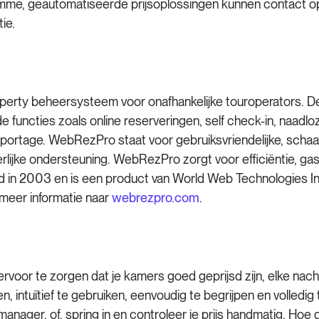
slimme, geautomatiseerde prijsoplossingen kunnen conta
ie.
ty beheersysteem voor onafhankelijke touroperators. De al
functies zoals online reserveringen, self check-in, naadl
rtage. WebRezPro staat voor gebruiksvriendelijke, schaal
lijke ondersteuning. WebRezPro zorgt voor efficiëntie, 
in 2003 en is een product van World Web Technologies Inc,
 meer informatie naar
webrezpro.com
.
oor te zorgen dat je kamers goed geprijsd zijn, elke nach
 intuïtief te gebruiken, eenvoudig te begrijpen en volledig 
smanager, of, spring in en controleer je prijs handmatig. Ho