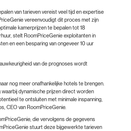
alen van tarieven vereist veel tijd en expertise
PriceGenie vereenvoudigt dit proces met zijn
ptimale kamerprijzen te bepalen tot 18
huur, stelt RoomPriceGenie exploitanten in
msten en een besparing van ongeveer 10 uur
nauwkeurigheid van de prognoses wordt
ar nog meer onafhankelijke hotels te brengen.
 waarbij dynamische prijzen direct worden
ntieel te ontsluiten met minimale inspanning,
los, CEO van RoomPriceGenie.
oomPriceGenie, die vervolgens de gegevens
omPriceGenie stuurt deze bijgewerkte tarieven