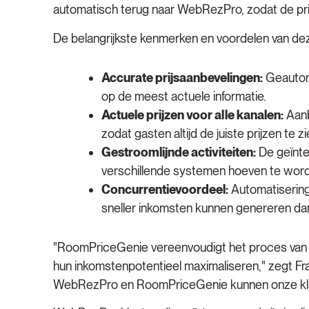
automatisch terug naar WebRezPro, zodat de prij
De belangrijkste kenmerken en voordelen van deze
Accurate prijsaanbevelingen:
Geautoma
op de meest actuele informatie.
Actuele prijzen voor alle kanalen:
Aanb
zodat gasten altijd de juiste prijzen te zi
Gestroomlijnde activiteiten:
De geïnte
verschillende systemen hoeven te wor
Concurrentievoordeel:
Automatisering 
sneller inkomsten kunnen genereren da
"RoomPriceGenie vereenvoudigt het proces van he
hun inkomstenpotentieel maximaliseren," zegt 
WebRezPro en RoomPriceGenie kunnen onze klant