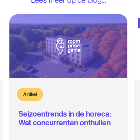
Lees meer op de blog...
Artikel
Seizoentrends in de horeca:
Wat concurrenten onthullen