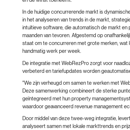
In de huidige concurrerende markt is dynamische p
in het analyseren van trends in de markt, strate
intuïtieve software, die automatisch de markt e
maanden van tevoren. Afgestemd op onafhankelij
staat om te concurreren met grote merken, wat l
handmatig werk per week.
De integratie met WebRezPro zorgt voor naadl
verbeterd en tariefupdates worden geautomatisee
"We zijn verheugd om samen te werken met WebRe
Deze samenwerking combineert de sterke punten 
geïntegreerd met hun property managementsystee
waardoor geavanceerd revenue management echt 
Door middel van deze twee-weg integratie, leve
analyseert samen met lokale markttrends en pri