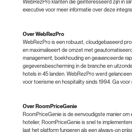
WebRezPro klanten die geïnteresseerd zijn in 
executive voor meer informatie over deze integrat
Over WebRezPro
WebRezPro is een robuust, cloudgebaseerd proper
en maximaliseert de omzet met geautomatiseerde 
management, boekhouding en geavanceerde rappo
gegevensbescherming in de branche en uitzonder
hotels in 45 landen. WebRezPro werd gelanceerd 
voor toerisme en hospitality sinds 1994. Ga voor
Over RoomPriceGenie
RoomPriceGenie is de eenvoudigste manier om erv
hotelier, RoomPriceGenie is snel te implementeren,
laat het platform fungeren als een always-on prij