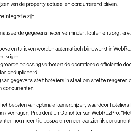
zen van de property actueel en concurrerend blijven.
 integratie zijn:
tiseerde gegevensinvoer vermindert fouten en zorgt ervoo
evolen tarieven worden automatisch bijgewerkt in WebRezPr
en krijgen.
greerde oplossing verbetert de operationele efficiëntie do
den gedupliceerd.
van gegevens stelt hoteliers in staat om snel te reageren 
n concurrenten.
t bepalen van optimale kamerprijzen, waardoor hoteliers 
Frank Verhagen, President en Oprichter van WebRezPro. "M
en nog meer tijd besparen en een aanzienlijk concurrenti