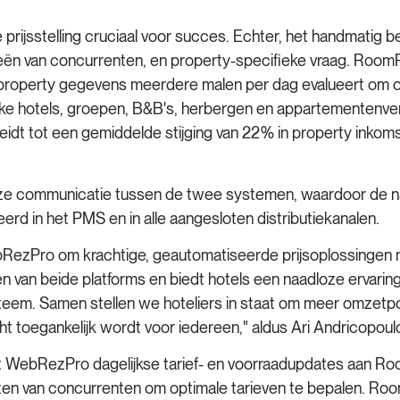
rijsstelling cruciaal voor succes. Echter, het handmatig bep
gieën van concurrenten, en property-specifieke vraag. Room
n property gegevens meerdere malen per dag evalueert om o
ke hotels, groepen, B&B's, herbergen en appartementenver
eidt tot een gemiddelde stijging van 22% in property inko
oze communicatie tussen de twee systemen, waardoor de 
rd in het PMS en in alle aangesloten distributiekanalen.
zPro om krachtige, geautomatiseerde prijsoplossingen na
van beide platforms en biedt hotels een naadloze ervaring
m. Samen stellen we hoteliers in staat om meer omzetpote
toegankelijk wordt voor iedereen," aldus Ari Andricopou
rt WebRezPro dagelijkse tarief- en voorraadupdates aan R
jzen van concurrenten om optimale tarieven te bepalen. Ro