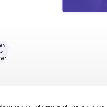
ren
uw
men.
e aspecten van hotelmanagement, maar toch leren veel ho