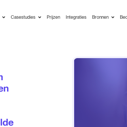
Casestudies
Prijzen
Integraties
Bronnen
Bed
m
en
lde