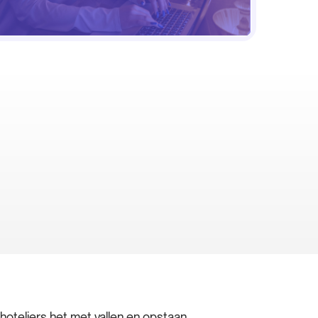
teliers het met vallen en opstaan.