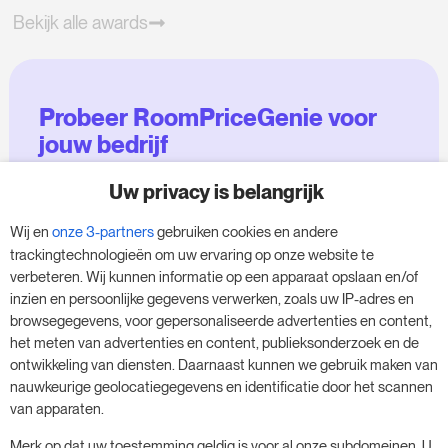
Bekijk alle awards
Probeer RoomPriceGenie voor
jouw bedrijf
Uw privacy is belangrijk
Maak gebruik van onze 14-daagse proefversie
en geef je bedrijf een boost - zonder
Wij en
onze 3-partners
gebruiken cookies en andere
verplichtingen.
trackingtechnologieën om uw ervaring op onze website te
verbeteren. Wij kunnen informatie op een apparaat opslaan en/of
Boek een afspraak om je gratis proefperiode
inzien en persoonlijke gegevens verwerken, zoals uw IP-adres en
van 14 dagen te starten.
browsegegevens, voor gepersonaliseerde advertenties en content,
het meten van advertenties en content, publieksonderzoek en de
ontwikkeling van diensten. Daarnaast kunnen we gebruik maken van
nauwkeurige geolocatiegegevens en identificatie door het scannen
Start je gratis proefperiode
van apparaten.
Merk op dat uw toestemming geldig is voor al onze subdomeinen. U