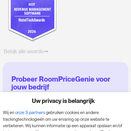
Bekijk alle awards
Probeer RoomPriceGenie voor
jouw bedrijf
Uw privacy is belangrijk
Maak gebruik van onze 14-daagse proefversie
en geef je bedrijf een boost - zonder
Wij en
onze 3-partners
gebruiken cookies en andere
verplichtingen.
trackingtechnologieën om uw ervaring op onze website te
verbeteren. Wij kunnen informatie op een apparaat opslaan en/of
Boek een afspraak om je gratis proefperiode