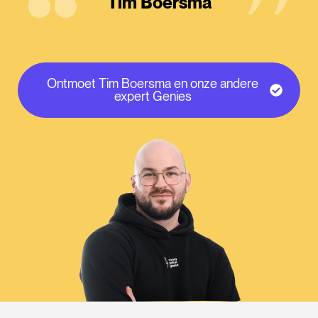
Tim Boersma
Ontmoet Tim Boersma en onze andere
expert Genies