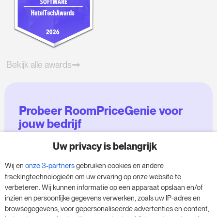
Bekijk alle awards
Probeer RoomPriceGenie voor
jouw bedrijf
Uw privacy is belangrijk
Maak gebruik van onze 14-daagse proefversie
en geef je bedrijf een boost - zonder
Wij en
onze 3-partners
gebruiken cookies en andere
verplichtingen.
trackingtechnologieën om uw ervaring op onze website te
verbeteren. Wij kunnen informatie op een apparaat opslaan en/of
Boek een afspraak om je gratis proefperiode
inzien en persoonlijke gegevens verwerken, zoals uw IP-adres en
van 14 dagen te starten.
browsegegevens, voor gepersonaliseerde advertenties en content,