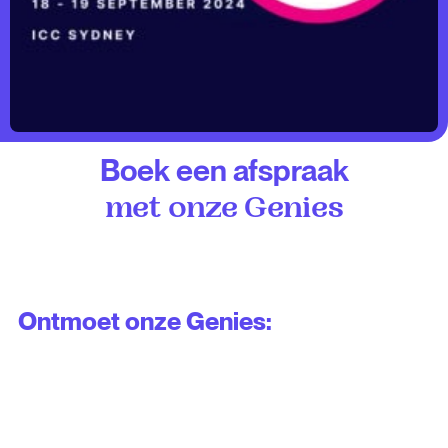
Boek een afspraak
met onze Genies
Ontmoet onze Genies: