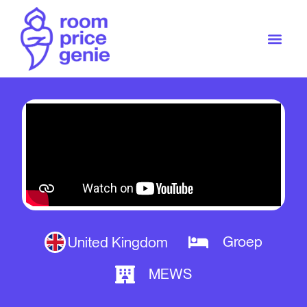
Groep
United Kingdom
MEWS