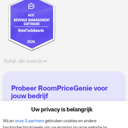
Bekijk alle awards
Probeer RoomPriceGenie voor
jouw bedrijf
Uw privacy is belangrijk
Maak gebruik van onze 14-daagse proefversie
en geef je bedrijf een boost - zonder
Wij en
onze 3-partners
gebruiken cookies en andere
verplichtingen.
trackingtechnologieën om uw ervaring op onze website te