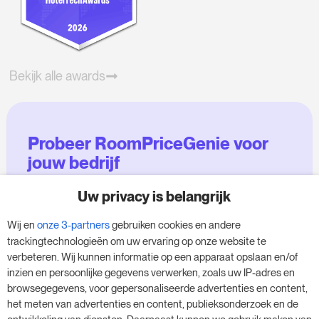
Bekijk alle awards
Probeer RoomPriceGenie voor
jouw bedrijf
Uw privacy is belangrijk
Maak gebruik van onze 14-daagse proefversie
en geef je bedrijf een boost - zonder
Wij en
onze 3-partners
gebruiken cookies en andere
verplichtingen.
trackingtechnologieën om uw ervaring op onze website te
verbeteren. Wij kunnen informatie op een apparaat opslaan en/of
Boek een afspraak om je gratis proefperiode
inzien en persoonlijke gegevens verwerken, zoals uw IP-adres en
van 14 dagen te starten.
browsegegevens, voor gepersonaliseerde advertenties en content,
het meten van advertenties en content, publieksonderzoek en de