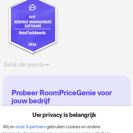
Bekijk alle awards
Probeer RoomPriceGenie voor
jouw bedrijf
Uw privacy is belangrijk
Maak gebruik van onze 14-daagse proefversie
en geef je bedrijf een boost - zonder
Wij en
onze 3-partners
gebruiken cookies en andere
verplichtingen.