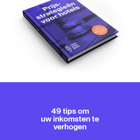
49 tips om
uw inkomsten te
verhogen