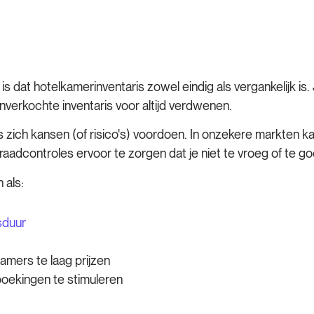
s dat hotelkamerinventaris zowel eindig als vergankelijk i
 onverkochte inventaris voor altijd verdwenen.
zich kansen (of risico's) voordoen. In onzekere markten ka
aadcontroles ervoor te zorgen dat je niet te vroeg of te g
 als:
fsduur
d
amers te laag prijzen
boekingen te stimuleren