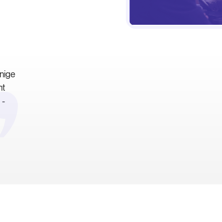
enige
ht
 -