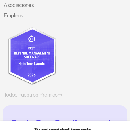
Asociaciones
Empleos
Todos nuestros Premios
Prueba RoomPriceGenie para tu