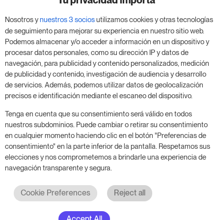
negocio
Tu privacidad importa
Nosotros y
nuestros 3 socios
utilizamos cookies y otras tecnologías
Aprovecha nuestra prueba de 14 días y mejora tu
de seguimiento para mejorar su experiencia en nuestro sitio web.
negocio, sin compromiso.
Podemos almacenar y/o acceder a información en un dispositivo y
procesar datos personales, como su dirección IP y datos de
Agenda una reunión para empezar tu prueba
navegación, para publicidad y contenido personalizados, medición
gratuita de 14 días.
de publicidad y contenido, investigación de audiencia y desarrollo
de servicios. Además, podemos utilizar datos de geolocalización
precisos e identificación mediante el escaneo del dispositivo.
Inicia tu prueba gratuita
Tenga en cuenta que su consentimiento será válido en todos
nuestros subdominios. Puede cambiar o retirar su consentimiento
en cualquier momento haciendo clic en el botón "Preferencias de
consentimiento" en la parte inferior de la pantalla. Respetamos sus
Programa una reunión
elecciones y nos comprometemos a brindarle una experiencia de
navegación transparente y segura.
Cookie Preferences
Reject all
Accept All