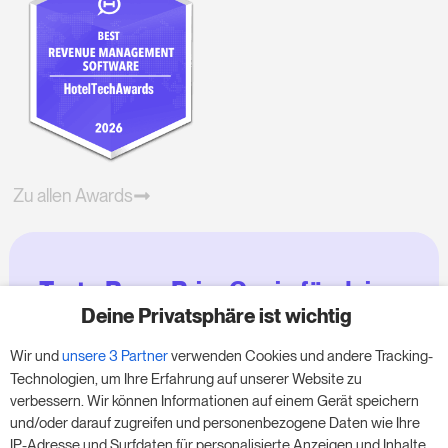
Zu allen Awards
Teste RoomPriceGenie für deine
Zimmer
Deine Privatsphäre ist wichtig
Wir und
unsere 3 Partner
verwenden Cookies und andere Tracking-
Nutze unsere 14-tägige Testversion und steigere
Technologien, um Ihre Erfahrung auf unserer Website zu
deinen Umsatz jetzt – ganz ohne Verpflichtung.
verbessern. Wir können Informationen auf einem Gerät speichern
und/oder darauf zugreifen und personenbezogene Daten wie Ihre
Buche einen Termin, um deine kostenlose 14-
IP-Adresse und Surfdaten für personalisierte Anzeigen und Inhalte