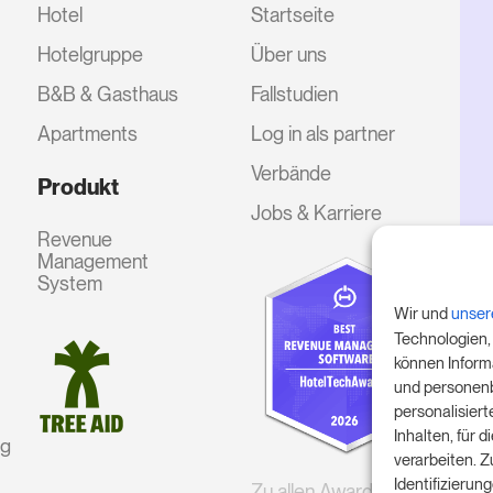
Hotel
Startseite
Hotelgruppe
Über uns
B&B & Gasthaus
Fallstudien
Apartments
Log in als partner
Verbände
Produkt
Jobs & Karriere
Revenue
Management
System
Wir und
unser
Technologien,
können Inform
und personenb
personalisier
Inhalten, für
ng
verarbeiten. 
Identifizieru
Zu allen Awards