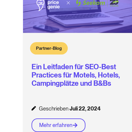
Partner-Blog
Ein Leitfaden für SEO-Best
Practices für Motels, Hotels,
Campingplätze und B&Bs
Geschrieben
Juli 22, 2024
Mehr erfahren