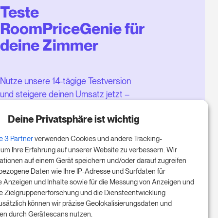
Teste
RoomPriceGenie für
deine Zimmer
Nutze unsere 14-tägige Testversion
und steigere deinen Umsatz jetzt –
ganz ohne Verpflichtung.
Deine Privatsphäre ist wichtig
Buche einen Termin, um deine
e 3 Partner
verwenden Cookies und andere Tracking-
kostenlose 14-tägige Testphase
 um Ihre Erfahrung auf unserer Website zu verbessern. Wir
zu starten.
ationen auf einem Gerät speichern und/oder darauf zugreifen
ezogene Daten wie Ihre IP-Adresse und Surfdaten für
te Anzeigen und Inhalte sowie für die Messung von Anzeigen und
 die Zielgruppenerforschung und die Diensteentwicklung
Starte die kostenlose Testversion
Zusätzlich können wir präzise Geolokalisierungsdaten und
ngen durch Gerätescans nutzen.