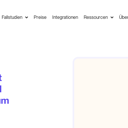
Fallstudien
Preise
Integrationen
Ressourcen
Übe
t
d
um