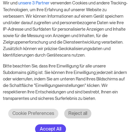
Wir und
unsere 3 Partner
verwenden Cookies und andere Tracking-
Nutze unsere 14-tägige Testversion und steigere
Technologien, um Ihre Erfahrung auf unserer Website zu
deinen Umsatz jetzt – ganz ohne Verpflichtung.
verbessern. Wir können Informationen auf einem Gerät speichern
und/oder darauf zugreifen und personenbezogene Daten wie Ihre
Buche einen Termin, um deine kostenlose 14-
IP-Adresse und Surfdaten für personalisierte Anzeigen und Inhalte
tägige Testphase zu starten.
sowie für die Messung von Anzeigen und Inhalten, für die
Zielgruppenerforschung und die Diensteentwicklung verarbeiten.
Zusätzlich können wir präzise Geolokalisierungsdaten und
Identifizierungen durch Gerätescans nutzen.
Starte die kostenlose Testversion
Bitte beachten Sie, dass Ihre Einwilligung für alle unsere
Subdomains gültig ist. Sie können Ihre Einwilligung jederzeit ändern
oder widerrufen, indem Sie am unteren Rand Ihres Bildschirms auf
Ein Meeting buchen
die Schaltfläche "Einwilligungseinstellungen" klicken. Wir
respektieren Ihre Entscheidungen und sind bestrebt, Ihnen ein
transparentes und sicheres Surferlebnis zu bieten.
Cookie Preferences
Reject all
Accept All