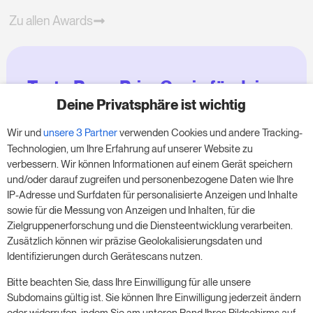
Zu allen Awards
Teste RoomPriceGenie für deine
Zimmer
Deine Privatsphäre ist wichtig
Wir und
unsere 3 Partner
verwenden Cookies und andere Tracking-
Nutze unsere 14-tägige Testversion und steigere
Technologien, um Ihre Erfahrung auf unserer Website zu
deinen Umsatz jetzt – ganz ohne Verpflichtung.
verbessern. Wir können Informationen auf einem Gerät speichern
und/oder darauf zugreifen und personenbezogene Daten wie Ihre
Buche einen Termin, um deine kostenlose 14-
IP-Adresse und Surfdaten für personalisierte Anzeigen und Inhalte
tägige Testphase zu starten.
sowie für die Messung von Anzeigen und Inhalten, für die
Zielgruppenerforschung und die Diensteentwicklung verarbeiten.
Zusätzlich können wir präzise Geolokalisierungsdaten und
Identifizierungen durch Gerätescans nutzen.
Starte die kostenlose Testversion
Bitte beachten Sie, dass Ihre Einwilligung für alle unsere
Subdomains gültig ist. Sie können Ihre Einwilligung jederzeit ändern
oder widerrufen, indem Sie am unteren Rand Ihres Bildschirms auf