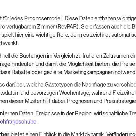
t für jedes Prognosemodell. Diese Daten enthalten wichti
 pro verfügbarem Zimmer (RevPAR). Sie erfassen auch die
elt hier eine wichtige Rolle, denn es zeichnet automatis
schwankt.
chnell die Buchungen im Vergleich zu früheren Zeiträumen e
ge hindeuten und damit die Möglichkeit bieten, die Preise
 dass Rabatte oder gezielte Marketingkampagnen notwendig 
uss darüber, welche Gästetypen die Nachfrage zu verschie
altsdatum und bevorzugen Wochentage, während Freizeitreis
 dieser Muster hilft dabei, Prognosen und Preisstrategien
 internen Daten. Ereignisse in der Region, wirtschaftliche
chfrageschübe
.
rber
bietet einen Einblick in die Marktdynamik. Veränderu