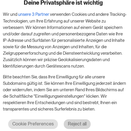
Zimmer
Deine Privatsphäre ist wichtig
Wir und
unsere 3 Partner
verwenden Cookies und andere Tracking-
Nutze unsere 14-tägige Testversion und steigere
Technologien, um Ihre Erfahrung auf unserer Website zu
deinen Umsatz jetzt – ganz ohne Verpflichtung.
verbessern. Wir können Informationen auf einem Gerät speichern
und/oder darauf zugreifen und personenbezogene Daten wie Ihre
Buche einen Termin, um deine kostenlose 14-
IP-Adresse und Surfdaten für personalisierte Anzeigen und Inhalte
tägige Testphase zu starten.
sowie für die Messung von Anzeigen und Inhalten, für die
Zielgruppenerforschung und die Diensteentwicklung verarbeiten.
Zusätzlich können wir präzise Geolokalisierungsdaten und
Identifizierungen durch Gerätescans nutzen.
Starte die kostenlose Testversion
Bitte beachten Sie, dass Ihre Einwilligung für alle unsere
Subdomains gültig ist. Sie können Ihre Einwilligung jederzeit ändern
oder widerrufen, indem Sie am unteren Rand Ihres Bildschirms auf
Ein Meeting buchen
die Schaltfläche "Einwilligungseinstellungen" klicken. Wir
respektieren Ihre Entscheidungen und sind bestrebt, Ihnen ein
transparentes und sicheres Surferlebnis zu bieten.
Cookie Preferences
Reject all