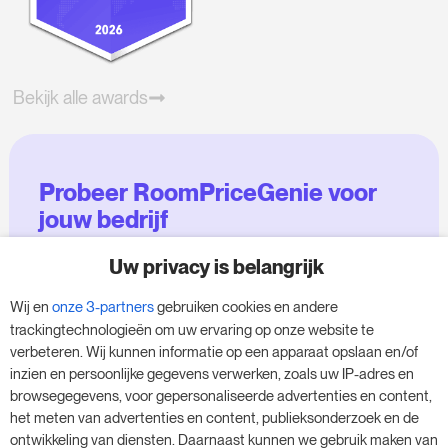
Bekijk alle awards
Probeer RoomPriceGenie voor
jouw bedrijf
Uw privacy is belangrijk
Maak gebruik van onze 14-daagse proefversie
en geef je bedrijf een boost - zonder
Wij en
onze 3-partners
gebruiken cookies en andere
verplichtingen.
trackingtechnologieën om uw ervaring op onze website te
verbeteren. Wij kunnen informatie op een apparaat opslaan en/of
Boek een afspraak om je gratis proefperiode
inzien en persoonlijke gegevens verwerken, zoals uw IP-adres en
van 14 dagen te starten.
browsegegevens, voor gepersonaliseerde advertenties en content,
het meten van advertenties en content, publieksonderzoek en de
ontwikkeling van diensten. Daarnaast kunnen we gebruik maken van