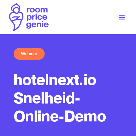
Webinar
hotelnext.io
Snelheid-
Online-Demo