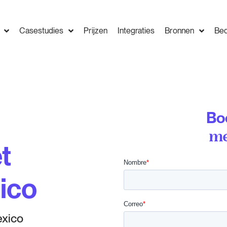
Casestudies
Prijzen
Integraties
Bronnen
Bed
Bo
me
t
tico
exico