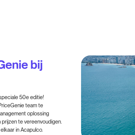
enie bij
peciale 50e editie!
PriceGenie team te
management oplossing
 prijzen te vereenvoudigen.
elkaar in Acapulco.