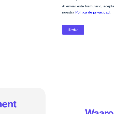
ment
Waaro