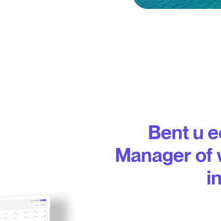
Bent u 
Manager of w
i