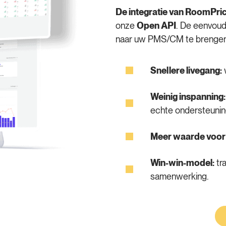
De integratie van RoomPric
onze
Open API
. De eenvou
naar uw PMS/CM te brengen
Snellere livegang:
Weinig inspanning:
echte ondersteunin
Meer waarde voor 
Win-win-model:
tr
samenwerking.