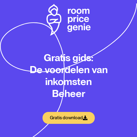
Gratis gids:
De voordelen van
inkomsten
Beheer
Gratis download