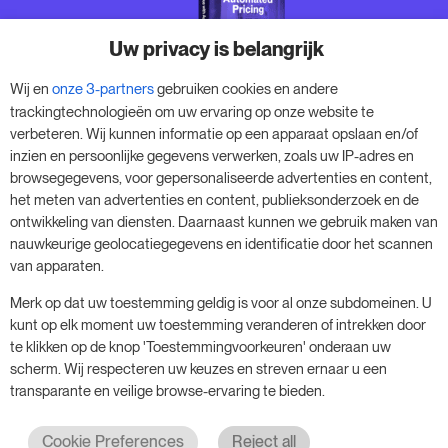
Uw privacy is belangrijk
Wij en
onze 3-partners
gebruiken cookies en andere
trackingtechnologieën om uw ervaring op onze website te
We laten je zien waarom
verbeteren. Wij kunnen informatie op een apparaat opslaan en/of
geautomatiseerde prijsbepaling
inzien en persoonlijke gegevens verwerken, zoals uw IP-adres en
het geheim is van meer boekingen,
browsegegevens, voor gepersonaliseerde advertenties en content,
hogere kamerprijzen en meer
het meten van advertenties en content, publieksonderzoek en de
ontwikkeling van diensten. Daarnaast kunnen we gebruik maken van
inkomsten.
nauwkeurige geolocatiegegevens en identificatie door het scannen
van apparaten.
Gratis download
Merk op dat uw toestemming geldig is voor al onze subdomeinen. U
kunt op elk moment uw toestemming veranderen of intrekken door
te klikken op de knop 'Toestemmingvoorkeuren' onderaan uw
scherm. Wij respecteren uw keuzes en streven ernaar u een
transparante en veilige browse-ervaring te bieden.
Cookie Preferences
Reject all