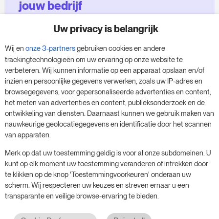
jouw bedrijf
Uw privacy is belangrijk
Maak gebruik van onze 14-daagse proefversie
en geef je bedrijf een boost - zonder
Wij en
onze 3-partners
gebruiken cookies en andere
verplichtingen.
trackingtechnologieën om uw ervaring op onze website te
verbeteren. Wij kunnen informatie op een apparaat opslaan en/of
Boek een afspraak om je gratis proefperiode
inzien en persoonlijke gegevens verwerken, zoals uw IP-adres en
van 14 dagen te starten.
browsegegevens, voor gepersonaliseerde advertenties en content,
het meten van advertenties en content, publieksonderzoek en de
ontwikkeling van diensten. Daarnaast kunnen we gebruik maken van
nauwkeurige geolocatiegegevens en identificatie door het scannen
Start je gratis proefperiode
van apparaten.
Merk op dat uw toestemming geldig is voor al onze subdomeinen. U
kunt op elk moment uw toestemming veranderen of intrekken door
Plan je vergadering
te klikken op de knop 'Toestemmingvoorkeuren' onderaan uw
scherm. Wij respecteren uw keuzes en streven ernaar u een
transparante en veilige browse-ervaring te bieden.