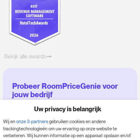
Bekijk alle awards
Probeer RoomPriceGenie voor
jouw bedrijf
Uw privacy is belangrijk
Maak gebruik van onze 14-daagse proefversie
en geef je bedrijf een boost - zonder
Wij en
onze 3-partners
gebruiken cookies en andere
verplichtingen.
trackingtechnologieën om uw ervaring op onze website te
verbeteren. Wij kunnen informatie op een apparaat opslaan en/of