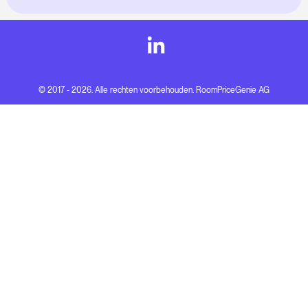
© 2017 - 2026. Alle rechten voorbehouden. RoomPriceGenie AG