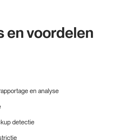
s en voordelen
rapportage en analyse
e
ckup detectie
trictie