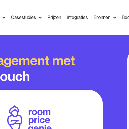
Casestudies
Prijzen
Integraties
Bronnen
Bed
agement met
touch