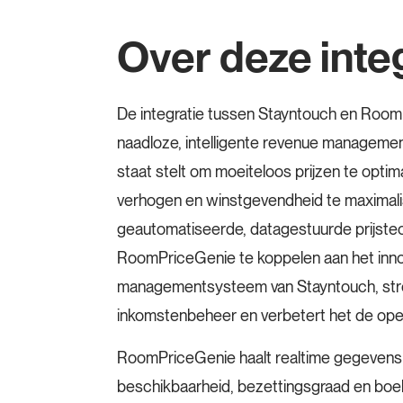
Over deze inte
De integratie tussen Stayntouch en Room
naadloze, intelligente revenue management
staat stelt om moeiteloos prijzen te optim
verhogen en winstgevendheid te maximali
geautomatiseerde, datagestuurde prijste
RoomPriceGenie te koppelen aan het inno
managementsysteem van Stayntouch, stroo
inkomstenbeheer en verbetert het de opera
RoomPriceGenie haalt realtime gegevens 
beschikbaarheid, bezettingsgraad en boe