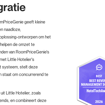
gratie
oomPriceGenie geeft kleine
n naadloze,
oplossing-ontworpen om het
e helpen de omzet te
inden van RoomPriceGenie's
met Little Hotelier's
t systeem, stelt deze
in staat om concurrerend te
 Little Hotelier, zoals
rends, en combineert deze