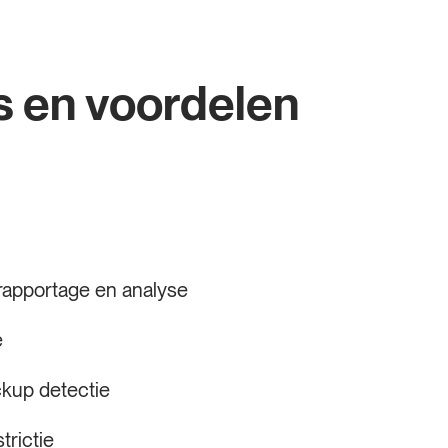
s en voordelen
rapportage en analyse
e
ckup detectie
trictie