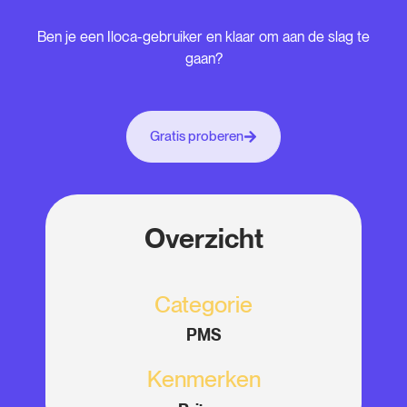
Ben je een Iloca-gebruiker en klaar om aan de slag te
gaan?
Gratis proberen
Overzicht
Categorie
PMS
Kenmerken