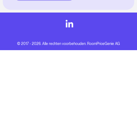
© 2017 - 2026. Alle rechten voorbehouden. RoomPriceGenie AG