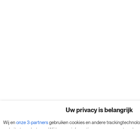
Uw privacy is belangrijk
Wij en
onze 3-partners
gebruiken cookies en andere trackingtechnol
website te verbeteren. Wij kunnen informatie op een apparaat opslaan 
gegevens verwerken, zoals uw IP-adres en browsegegevens, voor gep