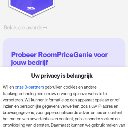
Bekijk alle awards
Probeer RoomPriceGenie voor
jouw bedrijf
Uw privacy is belangrijk
Maak gebruik van onze 14-daagse proefversie
en geef je bedrijf een boost - zonder
Wij en
onze 3-partners
gebruiken cookies en andere
verplichtingen.
trackingtechnologieën om uw ervaring op onze website te
verbeteren. Wij kunnen informatie op een apparaat opslaan en/of
Boek een afspraak om je gratis proefperiode
inzien en persoonlijke gegevens verwerken, zoals uw IP-adres en
van 14 dagen te starten.
browsegegevens, voor gepersonaliseerde advertenties en content,
het meten van advertenties en content, publieksonderzoek en de
ontwikkeling van diensten. Daarnaast kunnen we gebruik maken van