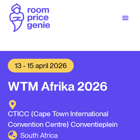
13 - 15 april 2026
WTM Afrika 2026
CTICC (Cape Town International
Convention Centre) Conventieplein
South Africa