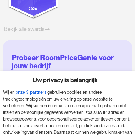
Bekijk alle awards
Probeer RoomPriceGenie voor
jouw bedrijf
Uw privacy is belangrijk
Maak gebruik van onze 14-daagse proefversie
en geef je bedrijf een boost - zonder
Wij en
onze 3-partners
gebruiken cookies en andere
verplichtingen.
trackingtechnologieën om uw ervaring op onze website te
verbeteren. Wij kunnen informatie op een apparaat opslaan en/of
Boek een afspraak om je gratis proefperiode
inzien en persoonlijke gegevens verwerken, zoals uw IP-adres en
van 14 dagen te starten.
browsegegevens, voor gepersonaliseerde advertenties en content,
het meten van advertenties en content, publieksonderzoek en de
ontwikkeling van diensten. Daarnaast kunnen we gebruik maken van