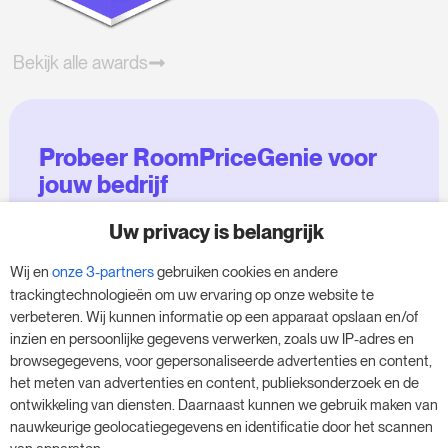
Bekijk alle awards
Probeer RoomPriceGenie voor
jouw bedrijf
Uw privacy is belangrijk
Maak gebruik van onze 14-daagse proefversie
en geef je bedrijf een boost - zonder
Wij en
onze 3-partners
gebruiken cookies en andere
verplichtingen.
trackingtechnologieën om uw ervaring op onze website te
verbeteren. Wij kunnen informatie op een apparaat opslaan en/of
Boek een afspraak om je gratis proefperiode
inzien en persoonlijke gegevens verwerken, zoals uw IP-adres en
van 14 dagen te starten.
browsegegevens, voor gepersonaliseerde advertenties en content,
het meten van advertenties en content, publieksonderzoek en de
ontwikkeling van diensten. Daarnaast kunnen we gebruik maken van
nauwkeurige geolocatiegegevens en identificatie door het scannen
Start je gratis proefperiode