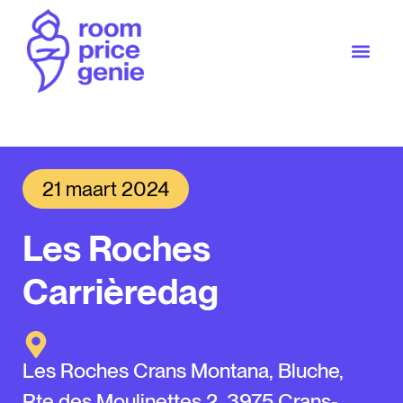
21 maart 2024
Les Roches
Carrièredag
Les Roches Crans Montana, Bluche,
Rte des Moulinettes 2, 3975 Crans-