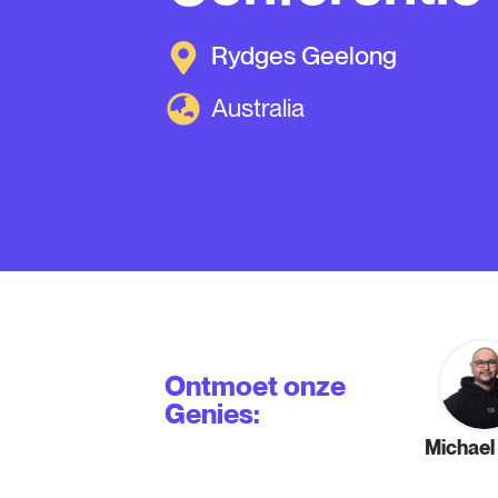
Rydges Geelong
Australia
Ontmoet onze
Genies:
Michael