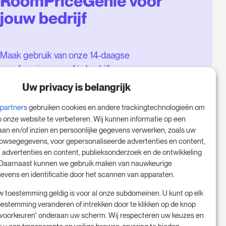
RoomPriceGenie voor
jouw bedrijf
Maak gebruik van onze 14-daagse
proefversie en geef je bedrijf een
boost - zonder verplichtingen.
Uw privacy is belangrijk
Boek een afspraak om je gratis
-partners
gebruiken cookies en andere trackingtechnologieën om
proefperiode van 14 dagen te
p onze website te verbeteren. Wij kunnen informatie op een
starten.
aan en/of inzien en persoonlijke gegevens verwerken, zoals uw
rowsegegevens, voor gepersonaliseerde advertenties en content,
 advertenties en content, publieksonderzoek en de ontwikkeling
 Daarnaast kunnen we gebruik maken van nauwkeurige
Start je gratis proefperiode
evens en identificatie door het scannen van apparaten.
w toestemming geldig is voor al onze subdomeinen. U kunt op elk
stemming veranderen of intrekken door te klikken op de knop
Plan je vergadering
oorkeuren' onderaan uw scherm. Wij respecteren uw keuzes en