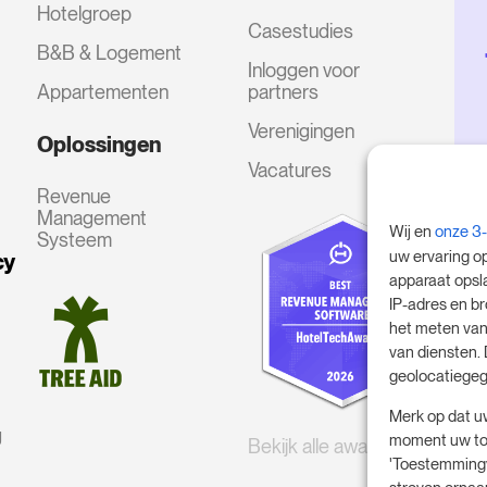
Hotelgroep
Casestudies
B&B & Logement
Inloggen voor
Appartementen
partners
Verenigingen
Oplossingen
Vacatures
Revenue
Management
Wij en
onze 3
Systeem
uw ervaring o
cy
apparaat opsl
IP-adres en b
het meten van
van diensten.
geolocatiegeg
Merk op dat u
g
moment uw toe
Bekijk alle awards
'Toestemmingv