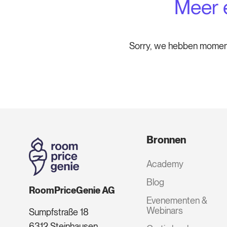
Meer 
Sorry, we hebben momen
Bronnen
Academy
Blog
RoomPriceGenie AG
Evenementen &
Webinars
Sumpfstraße 18
6312 Steinhausen