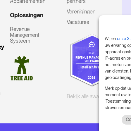
Appartementen
partners
Verenigingen
Oplossingen
Vacatures
Revenue
Management
Wij en
onze 3
Systeem
uw ervaring o
cy
apparaat opsl
IP-adres en b
het meten van
van diensten.
geolocatiegeg
Merk op dat u
g
moment uw toe
Bekijk alle awards
'Toestemmingv
streven ernaar
Co