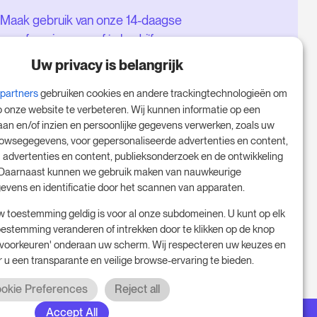
Maak gebruik van onze 14-daagse
proefversie en geef je bedrijf een
boost - zonder verplichtingen.
Uw privacy is belangrijk
Boek een afspraak om je gratis
-partners
gebruiken cookies en andere trackingtechnologieën om
proefperiode van 14 dagen te
p onze website te verbeteren. Wij kunnen informatie op een
starten.
aan en/of inzien en persoonlijke gegevens verwerken, zoals uw
rowsegegevens, voor gepersonaliseerde advertenties en content,
 advertenties en content, publieksonderzoek en de ontwikkeling
 Daarnaast kunnen we gebruik maken van nauwkeurige
Start je gratis proefperiode
evens en identificatie door het scannen van apparaten.
w toestemming geldig is voor al onze subdomeinen. U kunt op elk
stemming veranderen of intrekken door te klikken op de knop
Plan je vergadering
oorkeuren' onderaan uw scherm. Wij respecteren uw keuzes en
 u een transparante en veilige browse-ervaring te bieden.
okie Preferences
Reject all
Accept All