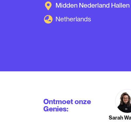
Midden Nederland Hallen
Netherlands
Ontmoet onze
Genies:
Sarah Wa