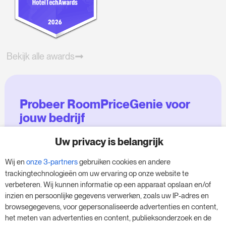
Bekijk alle awards
Probeer RoomPriceGenie voor
jouw bedrijf
Uw privacy is belangrijk
Maak gebruik van onze 14-daagse proefversie
en geef je bedrijf een boost - zonder
Wij en
onze 3-partners
gebruiken cookies en andere
verplichtingen.
trackingtechnologieën om uw ervaring op onze website te
verbeteren. Wij kunnen informatie op een apparaat opslaan en/of
Boek een afspraak om je gratis proefperiode
inzien en persoonlijke gegevens verwerken, zoals uw IP-adres en
van 14 dagen te starten.
browsegegevens, voor gepersonaliseerde advertenties en content,
het meten van advertenties en content, publieksonderzoek en de