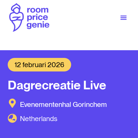
12 februari 2026
Dagrecreatie Live
Evenementenhal Gorinchem
Netherlands