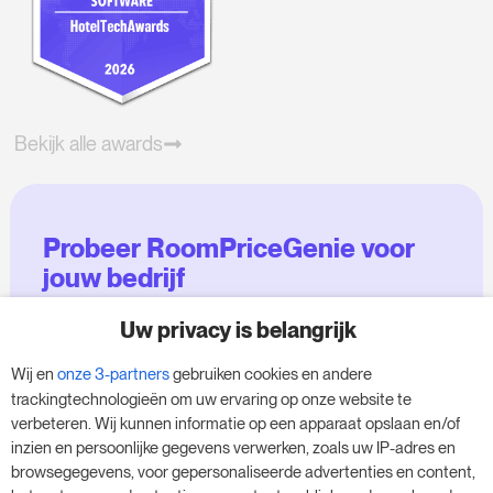
Bekijk alle awards
Probeer RoomPriceGenie voor
jouw bedrijf
Uw privacy is belangrijk
Maak gebruik van onze 14-daagse proefversie
en geef je bedrijf een boost - zonder
Wij en
onze 3-partners
gebruiken cookies en andere
verplichtingen.
trackingtechnologieën om uw ervaring op onze website te
verbeteren. Wij kunnen informatie op een apparaat opslaan en/of
Boek een afspraak om je gratis proefperiode
inzien en persoonlijke gegevens verwerken, zoals uw IP-adres en
van 14 dagen te starten.
browsegegevens, voor gepersonaliseerde advertenties en content,